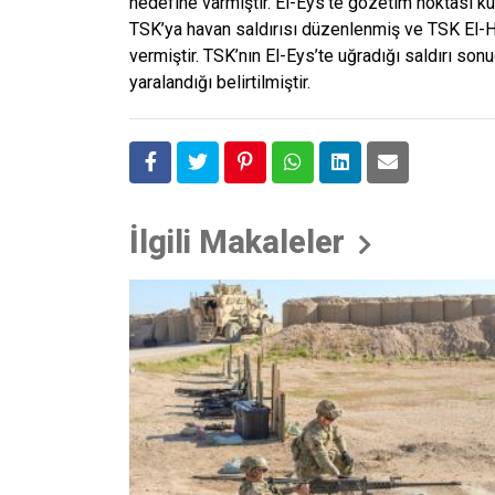
hedefine varmıştır. El-Eys’te gözetim noktası 
TSK’ya havan saldırısı düzenlenmiş ve TSK El-Had
vermiştir. TSK’nın El-Eys’te uğradığı saldırı sonu
yaralandığı belirtilmiştir.
İlgili Makaleler