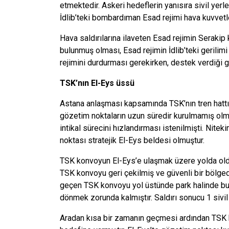
etmektedir. Askeri hedeflerin yanısıra sivil yer
İdlib’teki bombardıman Esad rejimi hava kuvvetl
Hava saldırılarına ilaveten Esad rejimin Serakip
bulunmuş olması, Esad rejimin İdlib’teki gerili
rejimini durdurması gerekirken, destek verdiği 
TSK’nın El-Eys üssü
Astana anlaşması kapsamında TSK’nın tren hattı
gözetim noktaların uzun süredir kurulmamış olmas
intikal sürecini hızlandırması istenilmişti. Nite
noktası stratejik El-Eys beldesi olmuştur.
TSK konvoyun El-Eys’e ulaşmak üzere yolda old
TSK konvoyu geri çekilmiş ve güvenli bir bölged
geçen TSK konvoyu yol üstünde park halinde bul
dönmek zorunda kalmıştır. Saldırı sonucu 1 sivil
Aradan kısa bir zamanın geçmesi ardından TSK k