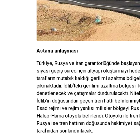
Astana anlaşmas
ı
Türkiye, Rusya ve İran garantörlüğünde başlayan
siyasi geçiş süreci için altyapı oluşturmayı he
tarafların mutabık kaldığı gerilimi azaltma bölge
çıkmaktadır. İdlib‘teki gerilimi azaltma bölgesi 
denetlenecek ve çatışmalar durdurulacaktı. Nit
İdlib’in doğusundan geçen tren hattı belirlenmişt
Esad rejimi ve rejim yanlısı milisler bölgeyi Rus h
Halep-Hama otoyolu belirlendi. Otoyolu ile tren
Rusya ise tren hattının doğusunda hakimiyet sağl
tarafından sonlandırılacak.