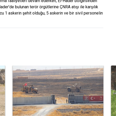
kurma faaliyetleri devam ederken, El-Hader bölgesinden
er’de bulunan terör örgütlerine ÇNRA atışı ile karşılık
cu 1 askerin şehit olduğu, 5 askerin ve bir sivil personelin