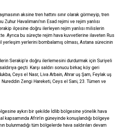
laşmasının aksine tren hattını sınır olarak görmeyip, tren
bu Zuhur Havalimanı’nın Esad rejimi ve rejim yanlısı
rakip ilçesine doğru ilerleyen rejim yanlısı milislerin
e. Ayrıca bu süreçte rejim hava kuvvetlerine ilaveten Rus
vil yerleşim yerlerini bombalamış olması, Astana sürecinin
slerin Serakip’e doğru ilerlemesini durdurmak için Suriyeli
aldırıya geçti. Karşı saldırı sonucu birkaç köy geri
kba, Ceys el Nasr, Liva Arbain, Ahrar uş Şam, Feylak uş
e, Nureddin Zengi Hareketi, Ceys el Sani, 23. Tümen ve
bölgesine aykırı bir şekilde İdlib bölgesine yönelik hava
tikal kapsamında Afrin’in güneyinde konuşlandığı bölgeye
nın bulunmadığı tüm bölgelerde hava saldırıları devam