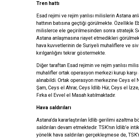
Tren hattı
Esad rejimi ve rejim yanlısı milislerin Astana an
hattının batısına geçtiği görülmekte. Özellikle E
milislerce ele geçirilmesinden sonra stratejik Se
Astana anlaşmasına riayet etmedikleri görülmekt
hava kuvvetlerinin de Suriyeli muhaliflere ve si
kırılganlığını tekrar göstermekte.
Diğer taraftan Esad rejimin ve rejim yanlısı mili
muhalifler ortak operasyon merkezi kurup karşı s
alınabildi.
Ortak operasyon merkezine Ceys el Nu
Şam, Ceys el Ahrar, Ceys İdlib Hür, Ceys el İzz
Fırka el Evvel el Masah katılmaktadır.
Hava saldırıları
Astana’da kararlaştırılan İdlib gerilimi azaltma 
saldırıları devam etmektedir. TSK’nın İdlib’e in
yönelik hava saldırıları gerçekleşmese de, TSK’