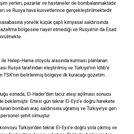
leşim yerleri, pazarlar ve hastaneler de bombalanmaktadır.
eri ve Rusya hava kuvvetlerince gerçekleştirilmektedir.
 kasabasına yönelik küçük çaplı kimyasal saldırısında
mi azaltma bölgesine riayet etmediği ve Rusya’nın da Esad
görülmekte.
 ile Halep-Hama otoyolu arasında kurması planlanan
ı Rusya tarafından eleştirilmiş ve Türkiye’nin İdlib’e
kim TSK’nın belirlenmiş bölgeye ilk kuracağı gözetim
uğu esnada, El-Hader’den taciz ateşi açılması sonucu
e beklemiştir. Ertesi gün tekrar El-Eys’e doğru harekete
unan bombalı araç saldırısına uğramış ve Türkiye’ye geri
 personel şehit olmuştur.
onvoyu Türkiye’den tekrar El-Eys’e doğru yola çıkmış ve