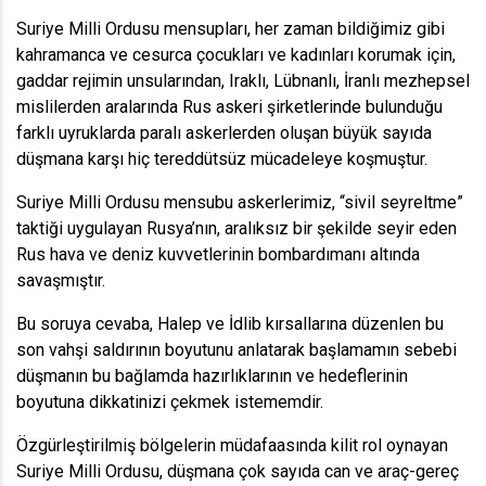
Suriye Milli Ordusu mensupları, her zaman bildiğimiz gibi
kahramanca ve cesurca çocukları ve kadınları korumak için,
gaddar rejimin unsularından, Iraklı, Lübnanlı, İranlı mezhepsel
mislilerden aralarında Rus askeri şirketlerinde bulunduğu
farklı uyruklarda paralı askerlerden oluşan büyük sayıda
düşmana karşı hiç tereddütsüz mücadeleye koşmuştur.
Suriye Milli Ordusu mensubu askerlerimiz, “sivil seyreltme”
taktiği uygulayan Rusya’nın, aralıksız bir şekilde seyir eden
Rus hava ve deniz kuvvetlerinin bombardımanı altında
savaşmıştır.
Bu soruya cevaba, Halep ve İdlib kırsallarına düzenlen bu
son vahşi saldırının boyutunu anlatarak başlamamın sebebi
düşmanın bu bağlamda hazırlıklarının ve hedeflerinin
boyutuna dikkatinizi çekmek istememdir.
Özgürleştirilmiş bölgelerin müdafaasında kilit rol oynayan
Suriye Milli Ordusu, düşmana çok sayıda can ve araç-gereç