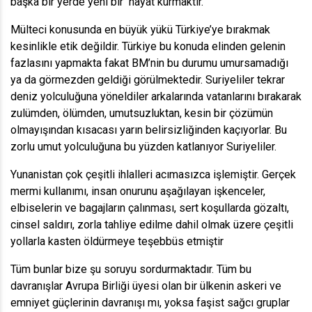
başka bir yerde yeni bir hayat kurmaktır.
Mülteci konusunda en büyük yükü Türkiye’ye bırakmak
kesinlikle etik değildir. Türkiye bu konuda elinden gelenin
fazlasını yapmakta fakat BM’nin bu durumu umursamadığı
ya da görmezden geldiği görülmektedir. Suriyeliler tekrar
deniz yolculuğuna yöneldiler arkalarında vatanlarını bırakarak
zulümden, ölümden, umutsuzluktan, kesin bir çözümün
olmayışından kısacası yarın belirsizliğinden kaçıyorlar. Bu
zorlu umut yolculuğuna bu yüzden katlanıyor Suriyeliler.
Yunanistan çok çeşitli ihlalleri acımasızca işlemiştir. Gerçek
mermi kullanımı, insan onurunu aşağılayan işkenceler,
elbiselerin ve bagajların çalınması, sert koşullarda gözaltı,
cinsel saldırı, zorla tahliye edilme dahil olmak üzere çeşitli
yollarla kasten öldürmeye teşebbüs etmiştir
Tüm bunlar bize şu soruyu sordurmaktadır. Tüm bu
davranışlar Avrupa Birliği üyesi olan bir ülkenin askeri ve
emniyet güçlerinin davranışı mı, yoksa faşist sağcı gruplar