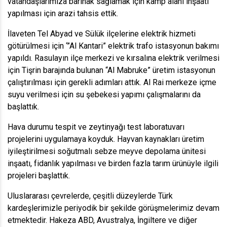
vatandaşlarımıza barınak sağlamak için kamp alanı inşaatı
yapılması için arazi tahsis ettik.
İlaveten Tel Abyad ve Sülük ilçelerine elektrik hizmeti
götürülmesi için ‘”Al Kantari” elektrik trafo istasyonun bakımı
yapıldı. Rasulayın ilçe merkezi ve kırsalına elektrik verilmesi
için Tişrin barajında bulunan “Al Mabruke” üretim istasyonun
çalıştırılması için gerekli adımları attık. Al Rai merkeze içme
suyu verilmesi için su şebekesi yapımı çalışmalarını da
başlattık.
Hava durumu tespit ve zeytinyağı test laboratuvarı
projelerini uygulamaya koyduk. Hayvan kaynakları üretim
iyileştirilmesi soğutmalı sebze meyve depolama ünitesi
inşaatı, fidanlık yapılması ve birden fazla tarım ürünüyle ilgili
projeleri başlattık.
Uluslararası çevrelerde, çeşitli düzeylerde Türk
kardeşlerimizle periyodik bir şekilde görüşmelerimiz devam
etmektedir. Hakeza ABD, Avustralya, İngiltere ve diğer