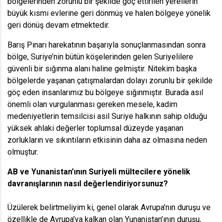
bölgelerinden zorunlu bir şekilde göç ettirilen yerellerin
büyük kısmı evlerine geri dönmüş ve halen bölgeye yönelik
geri dönüş devam etmektedir.
Barış Pınarı harekatının başarıyla sonuçlanmasından sonra
bölge, Suriye’nin bütün köşelerinden gelen Suriyelilere
güvenli bir sığınma alanı haline gelmiştir. Nitekim başka
bölgelerde yaşanan çatışmalardan dolayı zorunlu bir şekilde
göç eden insanlarımız bu bölgeye sığınmıştır. Burada asıl
önemli olan vurgulanması gereken mesele, kadim
medeniyetlerin temsilcisi asil Suriye halkının sahip olduğu
yüksek ahlaki değerler toplumsal düzeyde yaşanan
zorlukların ve sıkıntıların etkisinin daha az olmasına neden
olmuştur.
AB ve Yunanistan’ının Suriyeli mültecilere yönelik
davranışlarının nasıl değerlendiriyorsunuz?
Üzülerek belirtmeliyim ki, genel olarak Avrupa’nın duruşu ve
özellikle de Avrupa’ya kalkan olan Yunanistan’ının duruşu,