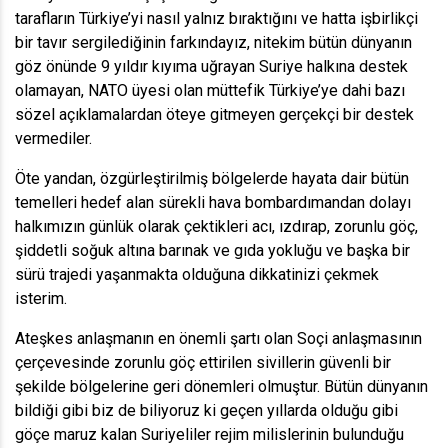
tarafların Türkiye’yi nasıl yalnız bıraktığını ve hatta işbirlikçi
bir tavır sergilediğinin farkındayız, nitekim bütün dünyanın
göz önünde 9 yıldır kıyıma uğrayan Suriye halkına destek
olamayan, NATO üyesi olan müttefik Türkiye’ye dahi bazı
sözel açıklamalardan öteye gitmeyen gerçekçi bir destek
vermediler.
Öte yandan, özgürleştirilmiş bölgelerde hayata dair bütün
temelleri hedef alan sürekli hava bombardımandan dolayı
halkımızın günlük olarak çektikleri acı, ızdırap, zorunlu göç,
şiddetli soğuk altına barınak ve gıda yokluğu ve başka bir
sürü trajedi yaşanmakta olduğuna dikkatinizi çekmek
isterim.
Ateşkes anlaşmanın en önemli şartı olan Soçi anlaşmasının
çerçevesinde zorunlu göç ettirilen sivillerin güvenli bir
şekilde bölgelerine geri dönemleri olmuştur. Bütün dünyanın
bildiği gibi biz de biliyoruz ki geçen yıllarda olduğu gibi
göçe maruz kalan Suriyeliler rejim milislerinin bulunduğu