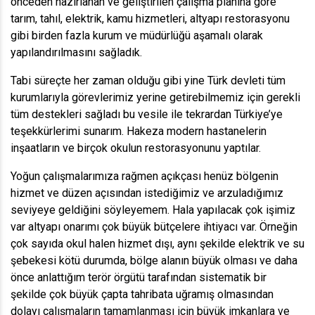
önceden hazırlanan ve geliştirilen çalışma planına göre
tarım, tahıl, elektrik, kamu hizmetleri, altyapı restorasyonu
gibi birden fazla kurum ve müdürlüğü aşamalı olarak
yapılandırılmasını sağladık.
Tabi süreçte her zaman olduğu gibi yine Türk devleti tüm
kurumlarıyla görevlerimiz yerine getirebilmemiz için gerekli
tüm destekleri sağladı bu vesile ile tekrardan Türkiye’ye
teşekkürlerimi sunarım. Hakeza modern hastanelerin
inşaatların ve birçok okulun restorasyonunu yaptılar.
Yoğun çalışmalarımıza rağmen açıkçası henüz bölgenin
hizmet ve düzen açısından istediğimiz ve arzuladığımız
seviyeye geldiğini söyleyemem. Hala yapılacak çok işimiz
var altyapı onarımı çok büyük bütçelere ihtiyacı var. Örneğin
çok sayıda okul halen hizmet dışı, aynı şekilde elektrik ve su
şebekesi kötü durumda, bölge alanın büyük olması ve daha
önce anlattığım terör örgütü tarafından sistematik bir
şekilde çok büyük çapta tahribata uğramış olmasından
dolayı çalışmaların tamamlanması için büyük imkanlara ve