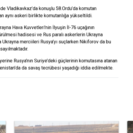
nde Vladikavkaz’da konuşlu 58.Ordu’da komutan
n aynı askeri birlikte komutanlığa yükseltildi.
ayna Hava Kuvvetleri'nin İlyuşin İl-76 uçağının
şürülmesi hadisesi ve Rus paralı askerlerin Ukrayna
 Ukrayna merciileri Rusya’yı suçlarken Nikiforov da bu
 sayılmaktadır.
erine Rusya’nın Suriye’deki güçlerinin komutasına atanan
enistan’da da savaş tecrübesi yaşadığı iddia edilmekte.