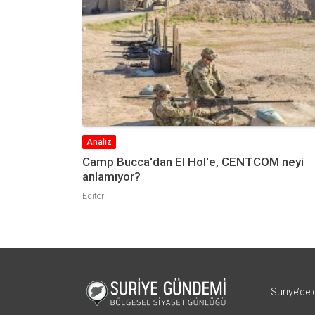
Yorum
OM neyi
Türkiye’nin Suriye Politikası ve 2023
Senaryoları
Kutluhan Görücü
Can Acun
Suriye’de 