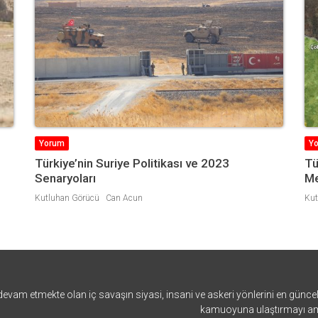
Yorum
Y
Türkiye’nin Muhtemel Askeri Operasyonunda
Yı
Menbiç Nereye Düşüyor?
Edi
Kutluhan Görücü
devam etmekte olan iç savaşın siyasi, insani ve askeri yönlerini en güncel, an
kamuoyuna ulaştırmayı ama