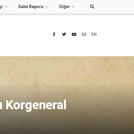
şi
Saha Raporu
Diğer
EN
ı Korgeneral