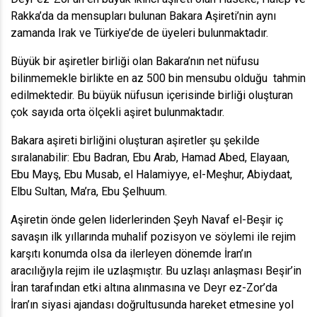
Rakka’da da mensupları bulunan Bakara Aşireti’nin aynı
zamanda Irak ve Türkiye’de de üyeleri bulunmaktadır.
Büyük bir aşiretler birliği olan Bakara’nın net nüfusu
bilinmemekle birlikte en az 500 bin mensubu olduğu tahmin
edilmektedir. Bu büyük nüfusun içerisinde birliği oluşturan
çok sayıda orta ölçekli aşiret bulunmaktadır.
Bakara aşireti birliğini oluşturan aşiretler şu şekilde
sıralanabilir: Ebu Badran, Ebu Arab, Hamad Abed, Elayaan,
Ebu Mayş, Ebu Musab, el Halamiyye, el-Meşhur, Abiydaat,
Elbu Sultan, Ma’ra, Ebu Şelhuum.
Aşiretin önde gelen liderlerinden Şeyh Navaf el-Beşir iç
savaşın ilk yıllarında muhalif pozisyon ve söylemi ile rejim
karşıtı konumda olsa da ilerleyen dönemde İran’ın
aracılığıyla rejim ile uzlaşmıştır. Bu uzlaşı anlaşması Beşir’in
İran tarafından etki altına alınmasına ve Deyr ez-Zor’da
İran’ın siyasi ajandası doğrultusunda hareket etmesine yol