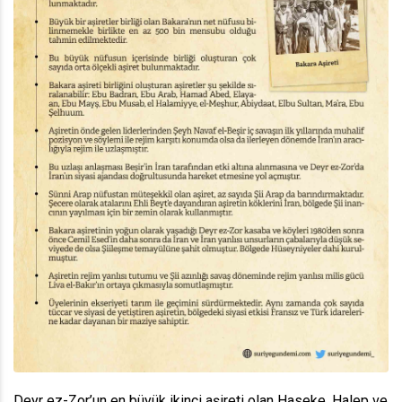
Deyr ez-Zor’un en büyük ikinci aşireti olan Haseke, Halep ve