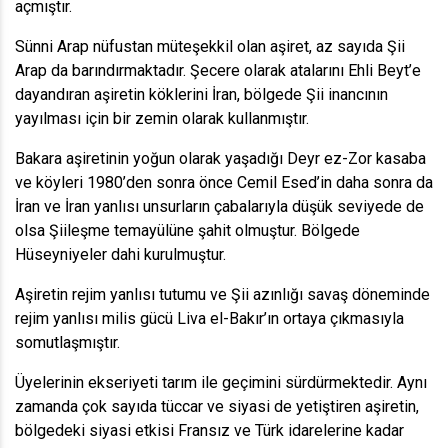
açmıştır.
Sünni Arap nüfustan müteşekkil olan aşiret, az sayıda Şii
Arap da barındırmaktadır. Şecere olarak atalarını Ehli Beyt’e
dayandıran aşiretin köklerini İran, bölgede Şii inancının
yayılması için bir zemin olarak kullanmıştır.
Bakara aşiretinin yoğun olarak yaşadığı Deyr ez-Zor kasaba
ve köyleri 1980’den sonra önce Cemil Esed’in daha sonra da
İran ve İran yanlısı unsurların çabalarıyla düşük seviyede de
olsa Şiileşme temayülüne şahit olmuştur. Bölgede
Hüseyniyeler dahi kurulmuştur.
Aşiretin rejim yanlısı tutumu ve Şii azınlığı savaş döneminde
rejim yanlısı milis gücü Liva el-Bakır’ın ortaya çıkmasıyla
somutlaşmıştır.
Üyelerinin ekseriyeti tarım ile geçimini sürdürmektedir. Aynı
zamanda çok sayıda tüccar ve siyasi de yetiştiren aşiretin,
bölgedeki siyasi etkisi Fransız ve Türk idarelerine kadar