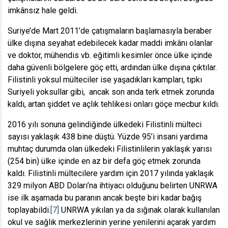
imkânsız hale geldi.
Suriye’de Mart 2011’de çatışmaların başlamasıyla beraber
ülke dışına seyahat edebilecek kadar maddi imkânı olanlar
ve doktor, mühendis vb. eğitimli kesimler önce ülke içinde
daha güvenli bölgelere göç etti, ardından ülke dışına çıktılar.
Filistinli yoksul mülteciler ise yaşadıkları kampları, tıpkı
Suriyeli yoksullar gibi, ancak son anda terk etmek zorunda
kaldı, artan şiddet ve açlık tehlikesi onları göçe mecbur kıldı.
2016 yılı sonuna gelindiğinde ülkedeki Filistinli mülteci
sayısı yaklaşık 438 bine düştü. Yüzde 95’i insani yardıma
muhtaç durumda olan ülkedeki Filistinlilerin yaklaşık yarısı
(254 bin) ülke içinde en az bir defa göç etmek zorunda
kaldı. Filistinli mültecilere yardım için 2017 yılında yaklaşık
329 milyon ABD Doları’na ihtiyacı olduğunu belirten UNRWA
ise ilk aşamada bu paranın ancak beşte biri kadar bağış
toplayabildi.
[7]
UNRWA yıkılan ya da sığınak olarak kullanılan
okul ve sağlık merkezlerinin yerine yenilerini açarak yardım