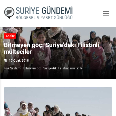
Analiz
Bitmeyen göç: Suriye’deki Filistinli
mülteciler
17 Ocak 2018
Ana Sayfa
Bitmeyen göç: Suriye’deki Filistinli mülteciler