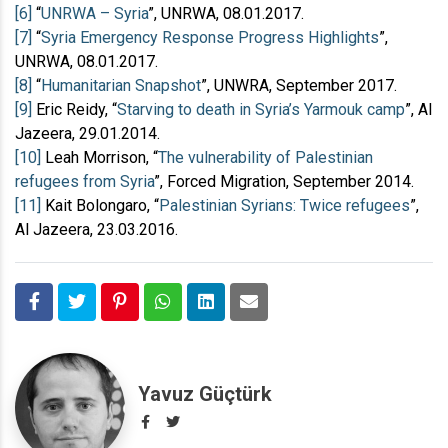
[6]
“
UNRWA – Syria
”, UNRWA, 08.01.2017.
[7]
“
Syria Emergency Response Progress Highlights
”,
UNRWA, 08.01.2017.
[8]
“
Humanitarian Snapshot
”, UNWRA, September 2017.
[9]
Eric Reidy, “
Starving to death in Syria’s Yarmouk camp
”, Al
Jazeera, 29.01.2014.
[10]
Leah Morrison, “
The vulnerability of Palestinian
refugees from Syria
”, Forced Migration, September 2014.
[11]
Kait Bolongaro, “
Palestinian Syrians: Twice refugees
”,
Al Jazeera, 23.03.2016.
Yavuz Güçtürk