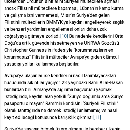
ülkelerden Ürdün’ün sınırlarını Suriyeli mültecilere açması
ancak Filistinli mültecilere kapaması, Lübnan’ın kamp kurma
ve çalışma izni vermemesi, Mısır’ın Suriye’den gelen
Filistinli mültecilerin BMMYK’ya kaydını engelleyerek sağlık
ve benzeri yardımları engellemesi onları daha uzak
coğrafyaya gitmeye zorladı.
[10]
Bu nedenle kendilerini Orta
Doğu’da artık güvende hissetmeyen ve UNRWA Sözcüsü
Christopher Gunness’in ifadesiyle “korunmasızların en
korunmasızı” Filistinli mülteciler Avrupa’ya giden ölümcül
yasadışı yolları kullanmaya başladılar.
Avrupa’ya ulaşanlar ise kendilerini nasıl tanımlayacakları
hususunda sıkıntılar yaşıyor. 23 yaşındaki Rami Al al-Hasan
bunlardan biri. Almanya’da sığınma başvurusu yapmak
istediğinde, kaydını alan yetkili “Suriye doğumlu ama Suriye
pasaportu olmayan” Rami’nin kendisini “Suriyeli Filistinli”
olarak tanıttığında ne demek istediği anlamamış ve nasıl
kayıt edileceği konusunda karışıklık çıkmıştı.
[11]
Suriye’de savaşın bitmek üzere olması ile beraber ülkenin