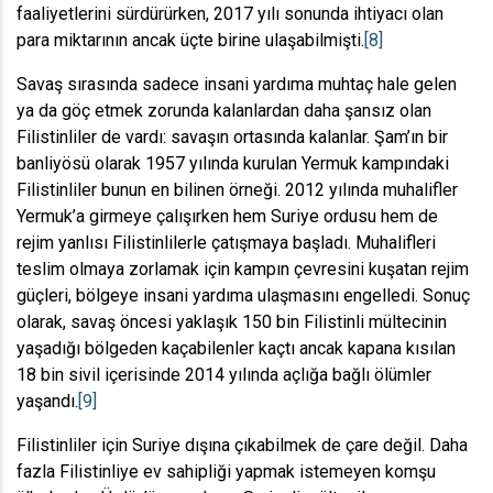
faaliyetlerini sürdürürken, 2017 yılı sonunda ihtiyacı olan
para miktarının ancak üçte birine ulaşabilmişti.
[8]
Savaş sırasında sadece insani yardıma muhtaç hale gelen
ya da göç etmek zorunda kalanlardan daha şansız olan
Filistinliler de vardı: savaşın ortasında kalanlar. Şam’ın bir
banliyösü olarak 1957 yılında kurulan Yermuk kampındaki
Filistinliler bunun en bilinen örneği. 2012 yılında muhalifler
Yermuk’a girmeye çalışırken hem Suriye ordusu hem de
rejim yanlısı Filistinlilerle çatışmaya başladı. Muhalifleri
teslim olmaya zorlamak için kampın çevresini kuşatan rejim
güçleri, bölgeye insani yardıma ulaşmasını engelledi. Sonuç
olarak, savaş öncesi yaklaşık 150 bin Filistinli mültecinin
yaşadığı bölgeden kaçabilenler kaçtı ancak kapana kısılan
18 bin sivil içerisinde 2014 yılında açlığa bağlı ölümler
yaşandı.
[9]
Filistinliler için Suriye dışına çıkabilmek de çare değil. Daha
fazla Filistinliye ev sahipliği yapmak istemeyen komşu