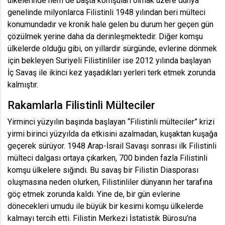
ülkelerinde hem de başta komşuları olmak üzere dünya
genelinde milyonlarca Filistinli 1948 yılından beri mülteci
konumundadır ve kronik hale gelen bu durum her geçen gün
çözülmek yerine daha da derinleşmektedir. Diğer komşu
ülkelerde olduğu gibi, on yıllardır sürgünde, evlerine dönmek
için bekleyen Suriyeli Filistinliler ise 2012 yılında başlayan
İç Savaş ile ikinci kez yaşadıkları yerleri terk etmek zorunda
kalmıştır.
Rakamlarla Filistinli Mülteciler
Yirminci yüzyılın başında başlayan “Filistinli mülteciler” krizi
yirmi birinci yüzyılda da etkisini azalmadan, kuşaktan kuşağa
geçerek sürüyor. 1948 Arap-İsrail Savaşı sonrası ilk Filistinli
mülteci dalgası ortaya çıkarken, 700 binden fazla Filistinli
komşu ülkelere sığındı. Bu savaş bir Filistin Diasporası
oluşmasına neden olurken, Filistinliler dünyanın her tarafına
göç etmek zorunda kaldı. Yine de, bir gün evlerine
dönecekleri umudu ile büyük bir kesimi komşu ülkelerde
kalmayı tercih etti. Filistin Merkezi İstatistik Bürosu’na