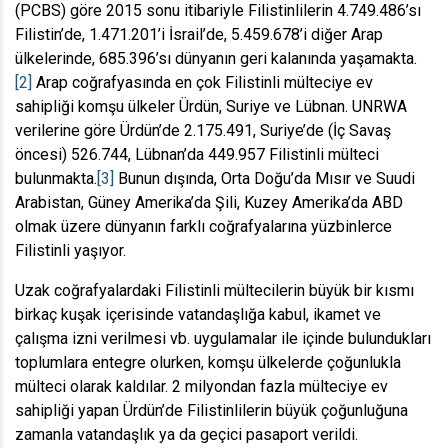
(PCBS) göre 2015 sonu itibariyle Filistinlilerin 4.749.486’sı
Filistin’de, 1.471.201’i İsrail’de, 5.459.678’i diğer Arap
ülkelerinde, 685.396’sı dünyanın geri kalanında yaşamakta.
[2]
Arap coğrafyasında en çok Filistinli mülteciye ev
sahipliği komşu ülkeler Ürdün, Suriye ve Lübnan. UNRWA
verilerine göre Ürdün’de 2.175.491, Suriye’de (İç Savaş
öncesi) 526.744, Lübnan’da 449.957 Filistinli mülteci
bulunmakta.
[3]
Bunun dışında, Orta Doğu’da Mısır ve Suudi
Arabistan, Güney Amerika’da Şili, Kuzey Amerika’da ABD
olmak üzere dünyanın farklı coğrafyalarına yüzbinlerce
Filistinli yaşıyor.
Uzak coğrafyalardaki Filistinli mültecilerin büyük bir kısmı
birkaç kuşak içerisinde vatandaşlığa kabul, ikamet ve
çalışma izni verilmesi vb. uygulamalar ile içinde bulundukları
toplumlara entegre olurken, komşu ülkelerde çoğunlukla
mülteci olarak kaldılar. 2 milyondan fazla mülteciye ev
sahipliği yapan Ürdün’de Filistinlilerin büyük çoğunluğuna
zamanla vatandaşlık ya da geçici pasaport verildi.