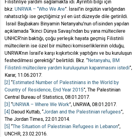
Filistinliye yardım sağlamakta idi. Ayrıntılı bilgi için
bkz.
UNRWA – “Who We Are
”. İsrail’in örgütün varlığından
rahatsızlığı ise geçtiğimiz yıl en üst düzeyde dile getirildi.
İsrail Başbakanı Binyamin Netanyahu’nun ofisinden yapılan
açıklamada “İkinci Dünya Savaşı’ndan bu yana mültecilere
UNHCR’nin baktığı, çoğu yerleşik hayata geçmiş Filistinli
mültecilerin ise özel bir mülteci komiserliklerinin olduğu,
UNRWA’nın İsrail’e karşı kışkırtıcılık yaptığını ve bu kuruluşun
feshedilmesi gerektiği” belirtildi. Bkz. “
Netanyahu, BM
Filistinli mültecilere yardım kuruluşunun kapanmasını istedi
”,
Karar, 11.06.2017.
[2]
“
Estimated Number of Palestinians in the World by
Country of Residence, End Year 2015
”, The Palestinian
Central Bureau of Statistics, 08.01.2017.
[3]
“
UNRWA – Where We Work
”, UNRWA, 08.01.2017.
[4]
Daoud Kuttab, “
Jordan and the Palestinian refugees
”,
The Jordan Times, 22.01.2014.
[5]
“
The Situation of Palestinian Refugees in Lebanon
”,
UNCHR, 23.02.2016.