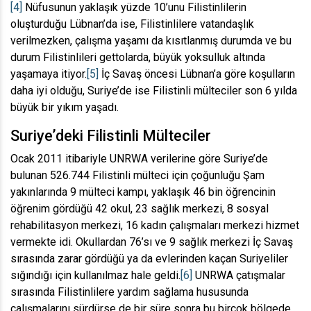
[4]
Nüfusunun yaklaşık yüzde 10’unu Filistinlilerin
oluşturduğu Lübnan’da ise, Filistinlilere vatandaşlık
verilmezken, çalışma yaşamı da kısıtlanmış durumda ve bu
durum Filistinlileri gettolarda, büyük yoksulluk altında
yaşamaya itiyor.
[5]
İç Savaş öncesi Lübnan’a göre koşulların
daha iyi olduğu, Suriye’de ise Filistinli mülteciler son 6 yılda
büyük bir yıkım yaşadı.
Suriye’deki Filistinli Mülteciler
Ocak 2011 itibariyle UNRWA verilerine göre Suriye’de
bulunan 526.744 Filistinli mülteci için çoğunluğu Şam
yakınlarında 9 mülteci kampı, yaklaşık 46 bin öğrencinin
öğrenim gördüğü 42 okul, 23 sağlık merkezi, 8 sosyal
rehabilitasyon merkezi, 16 kadın çalışmaları merkezi hizmet
vermekte idi. Okullardan 76’sı ve 9 sağlık merkezi İç Savaş
sırasında zarar gördüğü ya da evlerinden kaçan Suriyeliler
sığındığı için kullanılmaz hale geldi.
[6]
UNRWA çatışmalar
sırasında Filistinlilere yardım sağlama hususunda
çalışmalarını sürdürse de bir süre sonra bu birçok bölgede