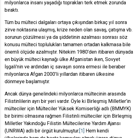
milyonlarca insanı yaşadığı toprakları terk etmek zorunda
bıraktı.
Tüm bu mülteci dalgaları ortaya çıkışından birkaç yıl sonra
zirve noktasına ulaşmış, krize neden olan savaş, çatışma vb.
sorunun çözülmesi ya da şiddetinin azalması sonrası söz
konusu mülteci toplulukları tamamen ortadan kalkmasa bile
önemli ölçüde azalmıştır. Nitekim 1980’den itibaren dünyada
en büyük mülteci kaynağı ülke Afganistan iken, Sovyet
İşgali’nin ve ardından iç savaşın sonra ermesi ile beraber
milyonlarca Afgan 2000’li yıllardan itibaren ülkesine
dönmeye başlamıştır.
Ancak dünya genelindeki milyonlarca mültecinin arasında
Filistinlilerin ayrı bir yeri vardır. Öyle ki Birleşmiş Milletler’in
mülteciler için Mülteciler Yüksek Komiserliği adlı (BMMYK)
bir birimi olmasına rağmen Filistinli mülteciler için Birleşmiş
Milletler Yakındoğu Filistin Mültecilerine Yardım Ajansı
(UNRWA) adlı bir örgüt kurulmuştur.
[1]
Hem kendi