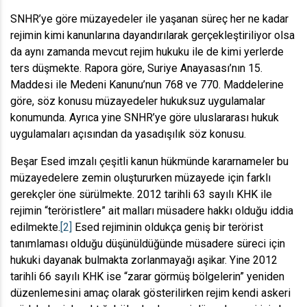
SNHR’ye göre müzayedeler ile yaşanan süreç her ne kadar
rejimin kimi kanunlarına dayandırılarak gerçekleştiriliyor olsa
da aynı zamanda mevcut rejim hukuku ile de kimi yerlerde
ters düşmekte. Rapora göre, Suriye Anayasası’nın 15.
Maddesi ile Medeni Kanunu’nun 768 ve 770. Maddelerine
göre, söz konusu müzayedeler hukuksuz uygulamalar
konumunda. Ayrıca yine SNHR’ye göre uluslararası hukuk
uygulamaları açısından da yasadışılık söz konusu.
Beşar Esed imzalı çeşitli kanun hükmünde kararnameler bu
müzayedelere zemin oluştururken müzayede için farklı
gerekçler öne sürülmekte. 2012 tarihli 63 sayılı KHK ile
rejimin “teröristlere” ait malları müsadere hakkı olduğu iddia
edilmekte.
[2]
Esed rejiminin oldukça geniş bir terörist
tanımlaması olduğu düşünüldüğünde müsadere süreci için
hukuki dayanak bulmakta zorlanmayağı aşikar. Yine 2012
tarihli 66 sayılı KHK ise “zarar görmüş bölgelerin” yeniden
düzenlemesini amaç olarak gösterilirken rejim kendi askeri