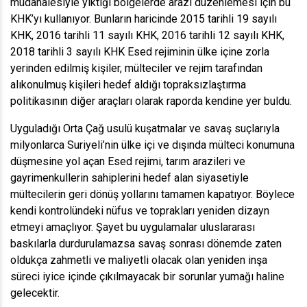
müdahalesiyle yıktığı bölgelerde arazi düzenlemesi için bu
KHK’yı kullanıyor. Bunların haricinde 2015 tarihli 19 sayılı
KHK, 2016 tarihli 11 sayılı KHK, 2016 tarihli 12 sayılı KHK,
2018 tarihli 3 sayılı KHK Esed rejiminin ülke içine zorla
yerinden edilmiş kişiler, mülteciler ve rejim tarafından
alıkonulmuş kişileri hedef aldığı topraksızlaştırma
politikasının diğer araçları olarak raporda kendine yer buldu.
Uyguladığı Orta Çağ usulü kuşatmalar ve savaş suçlarıyla
milyonlarca Suriyeli’nin ülke içi ve dışında mülteci konumuna
düşmesine yol açan Esed rejimi, tarım arazileri ve
gayrimenkullerin sahiplerini hedef alan siyasetiyle
mültecilerin geri dönüş yollarını tamamen kapatıyor. Böylece
kendi kontrolündeki nüfus ve toprakları yeniden dizayn
etmeyi amaçlıyor. Şayet bu uygulamalar uluslararası
baskılarla durdurulamazsa savaş sonrası dönemde zaten
oldukça zahmetli ve maliyetli olacak olan yeniden inşa
süreci iyice içinde çıkılmayacak bir sorunlar yumağı haline
gelecektir.