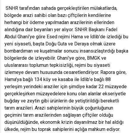
SNHR tarafından sahada gerçekleştirilen mülakatlarda,
bölgede arazi sahibi olan bazı çiftçilerin kendilerine
herhangi bir ödeme yapılmadan arazilerinin ellerinden
alındığına dair beyanları yer alıyor. SNHR Başkanı Fadel
Abdul Ghani’ye göre Esed rejimi Hama ve İdlib’de izlediği bu
yeni siyaseti, başta Doğu Guta ve Deraya olmak üzere
bombardıman ve kuşatmalar sonucu insansızlaştırdığı başka
bölgelerde de izleyebilir. Ghani’ye göre, BMGK ve
uluslararası toplumun tepkisizliği, rejimi bu siyaseti
izlemeye devam hususunda cesaretlendiriyor. Rapora göre,
Hama’ya bağlı 134 köy ve kasaba ile İdlib’e bağlı 88
yerleşim yerindeki araziler için şimdiye kadar 22 müzayede
gerçekleşirken müzayedelere konu olan alanlar ekseriyetle
buğday ve zeytin gibi ürünlerin de yetiştirildiği bereketli
tarım arazileri. Arazi sahiplerinin büyük çoğunluğunun
geçimini tarım arazilerinden sağlayan çiftçiler olduğu
düşünüldüğünde, ekonomik krizin dayanılmaz bir hal aldığı
ülkede, rejim bu toprak sahiplerini açlığa mahkum ediyor.