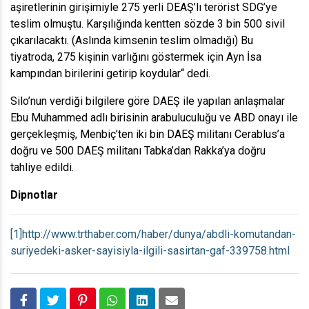
aşiretlerinin girişimiyle 275 yerli DEAŞ’lı terörist SDG’ye
teslim olmuştu. Karşılığında kentten sözde 3 bin 500 sivil
çıkarılacaktı. (Aslında kimsenin teslim olmadığı) Bu
tiyatroda, 275 kişinin varlığını göstermek için Ayn İsa
kampından birilerini getirip koydular“ dedi.
Silo’nun verdiği bilgilere göre DAEŞ ile yapılan anlaşmalar
Ebu Muhammed adlı birisinin arabuluculuğu ve ABD onayı ile
gerçekleşmiş, Menbiç’ten iki bin DAEŞ militanı Cerablus’a
doğru ve 500 DAEŞ militanı Tabka’dan Rakka’ya doğru
tahliye edildi.
Dipnotlar
[1]
http://www.trthaber.com/haber/dunya/abdli-komutandan-
suriyedeki-asker-sayisiyla-ilgili-sasirtan-gaf-339758.html