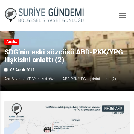
Analiz
SDG’nin eski sözcüsü ABD-PKK/YPG
ilişkisini anlattı (2)
05 Aralık 2017
Ana Sayfa
SDG’nin eski sözcüsü ABD-PKK/YPG ilişkisini anlattı (2)