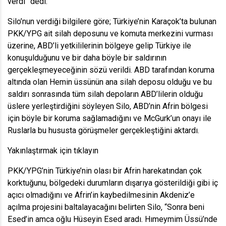
verdi” dedi.
Silo’nun verdiği bilgilere göre; Türkiye’nin Karaçok’ta bulunan
PKK/YPG ait silah deposunu ve komuta merkezini vurması
üzerine, ABD’li yetkililerinin bölgeye gelip Türkiye ile
konuşulduğunu ve bir daha böyle bir saldırının
gerçekleşmeyeceğinin sözü verildi. ABD tarafından koruma
altında olan Hemin üssünün ana silah deposu olduğu ve bu
saldırı sonrasında tüm silah depoların ABD’lilerin olduğu
üslere yerleştirdiğini söyleyen Silo, ABD’nin Afrin bölgesi
için böyle bir koruma sağlamadığını ve McGurk’un onayı ile
Ruslarla bu hususta görüşmeler gerçekleştiğini aktardı.
Yakınlaştırmak için tıklayın
PKK/YPG’nin Türkiye’nin olası bir Afrin harekatından çok
korktuğunu, bölgedeki durumların dışarıya gösterildiği gibi iç
açıcı olmadığını ve Afrin’in kaybedilmesinin Akdeniz’e
açılma projesini baltalayacağını belirten Silo, “Sonra beni
Esed’in amca oğlu Hüseyin Esed aradı. Hımeymim Üssü’nde