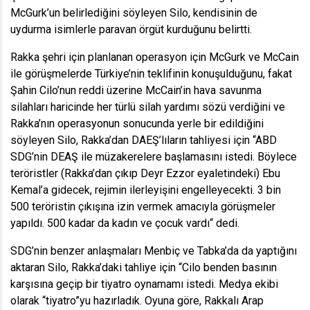
McGurk’un belirlediğini söyleyen Silo, kendisinin de
uydurma isimlerle paravan örgüt kurduğunu belirtti.
Rakka şehri için planlanan operasyon için McGurk ve McCain
ile görüşmelerde Türkiye’nin teklifinin konuşulduğunu, fakat
Şahin Cilo’nun reddi üzerine McCain’in hava savunma
silahları haricinde her türlü silah yardımı sözü verdiğini ve
Rakka’nın operasyonun sonucunda yerle bir edildiğini
söyleyen Silo, Rakka’dan DAEŞ’lıların tahliyesi için “ABD
SDG’nin DEAŞ ile müzakerelere başlamasını istedi. Böylece
teröristler (Rakka’dan çıkıp Deyr Ezzor eyaletindeki) Ebu
Kemal’a gidecek, rejimin ilerleyişini engelleyecekti. 3 bin
500 teröristin çıkışına izin vermek amacıyla görüşmeler
yapıldı. 500 kadar da kadın ve çocuk vardı“ dedi.
SDG’nin benzer anlaşmaları Menbiç ve Tabka’da da yaptığını
aktaran Silo, Rakka’daki tahliye için “Cilo benden basının
karşısına geçip bir tiyatro oynamamı istedi. Medya ekibi
olarak “tiyatro”yu hazırladık. Oyuna göre, Rakkalı Arap