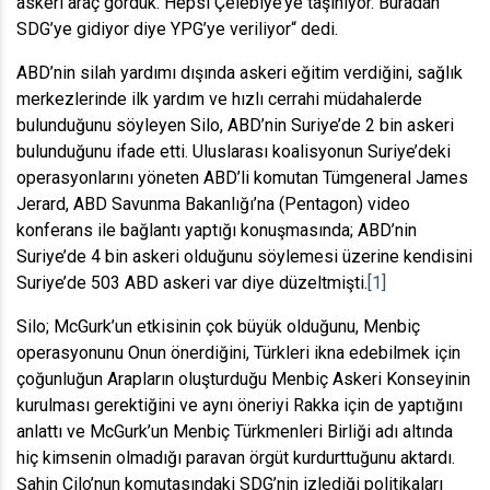
askeri araç gördük. Hepsi Çelebiye’ye taşınıyor. Buradan
SDG’ye gidiyor diye YPG’ye veriliyor“ dedi.
ABD’nin silah yardımı dışında askeri eğitim verdiğini, sağlık
merkezlerinde ilk yardım ve hızlı cerrahi müdahalerde
bulunduğunu söyleyen Silo, ABD’nin Suriye’de 2 bin askeri
bulunduğunu ifade etti. Uluslarası koalisyonun Suriye’deki
operasyonlarını yöneten ABD’li komutan Tümgeneral James
Jerard, ABD Savunma Bakanlığı’na (Pentagon) video
konferans ile bağlantı yaptığı konuşmasında; ABD’nin
Suriye’de 4 bin askeri olduğunu söylemesi üzerine kendisini
Suriye’de 503 ABD askeri var diye düzeltmişti.
[1]
Silo; McGurk’un etkisinin çok büyük olduğunu, Menbiç
operasyonunu Onun önerdiğini, Türkleri ikna edebilmek için
çoğunluğun Arapların oluşturduğu Menbiç Askeri Konseyinin
kurulması gerektiğini ve aynı öneriyi Rakka için de yaptığını
anlattı ve McGurk’un Menbiç Türkmenleri Birliği adı altında
hiç kimsenin olmadığı paravan örgüt kurdurttuğunu aktardı.
Şahin Cilo’nun komutasındaki SDG’nin izlediği politikaları