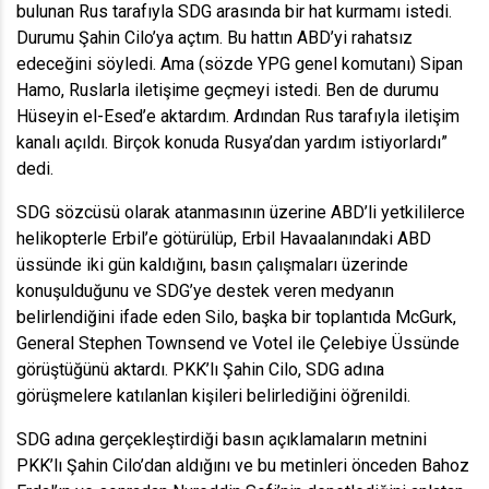
bulunan Rus tarafıyla SDG arasında bir hat kurmamı istedi.
Durumu Şahin Cilo’ya açtım. Bu hattın ABD’yi rahatsız
edeceğini söyledi. Ama (sözde YPG genel komutanı) Sipan
Hamo, Ruslarla iletişime geçmeyi istedi. Ben de durumu
Hüseyin el-Esed’e aktardım. Ardından Rus tarafıyla iletişim
kanalı açıldı. Birçok konuda Rusya’dan yardım istiyorlardı”
dedi.
SDG sözcüsü olarak atanmasının üzerine ABD’li yetkililerce
helikopterle Erbil’e götürülüp, Erbil Havaalanındaki ABD
üssünde iki gün kaldığını, basın çalışmaları üzerinde
konuşulduğunu ve SDG’ye destek veren medyanın
belirlendiğini ifade eden Silo, başka bir toplantıda McGurk,
General Stephen Townsend ve Votel ile Çelebiye Üssünde
görüştüğünü aktardı. PKK’lı Şahin Cilo, SDG adına
görüşmelere katılanlan kişileri belirlediğini öğrenildi.
SDG adına gerçekleştirdiği basın açıklamaların metnini
PKK’lı Şahin Cilo’dan aldığını ve bu metinleri önceden Bahoz