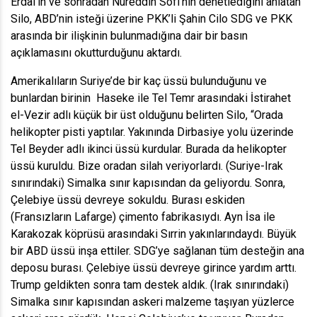
Erdal’ın ve sonradan Nureddin Sofi’nin denetlediğini anlatan
Silo, ABD’nin isteği üzerine PKK’li Şahin Cilo SDG ve PKK
arasında bir ilişkinin bulunmadığına dair bir basın
açıklamasını okutturduğunu aktardı.
Amerikalıların Suriye’de bir kaç üssü bulunduğunu ve
bunlardan birinin Haseke ile Tel Temr arasındaki İstirahet
el-Vezir adlı küçük bir üst olduğunu belirten Silo, “Orada
helikopter pisti yaptılar. Yakınında Dirbasiye yolu üzerinde
Tel Beyder adlı ikinci üssü kurdular. Burada da helikopter
üssü kuruldu. Bize oradan silah veriyorlardı. (Suriye-Irak
sınırındaki) Simalka sınır kapısından da geliyordu. Sonra,
Çelebiye üssü devreye sokuldu. Burası eskiden
(Fransızların Lafarge) çimento fabrikasıydı. Ayn İsa ile
Karakozak köprüsü arasındaki Sırrin yakınlarındaydı. Büyük
bir ABD üssü inşa ettiler. SDG’ye sağlanan tüm desteğin ana
deposu burası. Çelebiye üssü devreye girince yardım arttı.
Trump geldikten sonra tam destek aldık. (Irak sınırındaki)
Simalka sınır kapısından askeri malzeme taşıyan yüzlerce