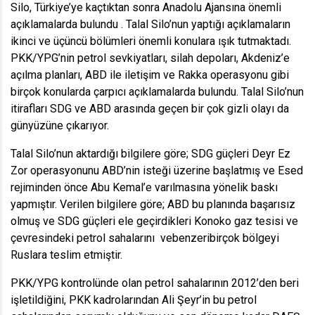
Silo, Türkiye’ye kaçtıktan sonra Anadolu Ajansına önemli
açıklamalarda bulundu . Talal Silo’nun yaptığı açıklamaların
ikinci ve üçüncü bölümleri önemli konulara ışık tutmaktadı.
PKK/YPG’nin petrol sevkiyatları, silah depoları, Akdeniz’e
açılma planları, ABD ile iletişim ve Rakka operasyonu gibi
birçok konularda çarpıcı açıklamalarda bulundu. Talal Silo’nun
itirafları SDG ve ABD arasında geçen bir çok gizli olayı da
günyüzüne çıkarıyor.
Talal Silo’nun aktardığı bilgilere göre; SDG güçleri Deyr Ez
Zor operasyonunu ABD’nin isteği üzerine başlatmış ve Esed
rejiminden önce Abu Kemal’e varılmasına yönelik baskı
yapmıştır. Verilen bilgilere göre; ABD bu planında başarısız
olmuş ve SDG güçleri ele geçirdikleri Konoko gaz tesisi ve
çevresindeki petrol sahalarını vebenzeribirçok bölgeyi
Ruslara teslim etmiştir.
PKK/YPG kontrolünde olan petrol sahalarının 2012’den beri
işletildiğini, PKK kadrolarından Ali Şeyr’in bu petrol