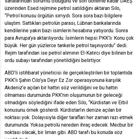
sahalarından sorumlu olduğunu ve son döneme kadar DAEŞ
üzerinden Esed rejimine petrol satıldığını aktaran Silo,
“Petrol konusu örgütün sırrıydı. Sora sora bazı bilgilere
ulaştım. Sattıkları petrolün parası, Lübnan bankalarında
kendilerine yakın bazı isimlerin hesabına yatıyordu. Sonra
para Avrupa’ya aktarılıyordu. İsimlerin hepsi PKK’lı. Konu çok
büyük. Her gün yüzlerce tankerle petrol taşınıyordu” dedi.
Rejim tarafından ise petrol alımının El-Katırcı diye bilinen bir
ordu subayı tarafından yönetildiğini belirtiyor.
ABD’li istihbarat yöneticisi ile gerçekleştirilen bir toplantıda
PKK’lı Şahin Cilo’ya Deyr Ez Zor operasyonuna karşılık
Akdeniz’e açılan bir hattın söz verildiğini ve bu hattın
olmaması durumunda PKK’nın oluşumunun bir geleceği
olmadığını söylediğini ifade eden Silo, “Kürdistan ve Erbil
konusunu örnek gösterdi. Kürdistan’ın denize açılan bir
noktası yok. Dolayısıyla diğer tarafları her zaman razı etmek
durumunda. Yoksa petrolü nereden ihraç edecek. Mecbur bir
noktası olacak, bir liman gibi. ABD tarafı bu konuda söz