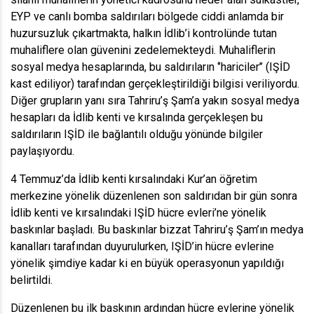
EYP ve canlı bomba saldırıları bölgede ciddi anlamda bir
huzursuzluk çıkartmakta, halkın İdlib’i kontrolünde tutan
muhaliflere olan güvenini zedelemekteydi. Muhaliflerin
sosyal medya hesaplarında, bu saldırıların ‘’hariciler’’ (IŞİD
kast ediliyor) tarafından gerçekleştirildiği bilgisi veriliyordu.
Diğer grupların yanı sıra Tahriru’ş Şam’a yakın sosyal medya
hesapları da İdlib kenti ve kırsalında gerçekleşen bu
saldırıların IŞİD ile bağlantılı olduğu yönünde bilgiler
paylaşıyordu.
4 Temmuz’da İdlib kenti kırsalındaki Kur’an öğretim
merkezine yönelik düzenlenen son saldırıdan bir gün sonra
İdlib kenti ve kırsalındaki IŞİD hücre evleri’ne yönelik
baskınlar başladı. Bu baskınlar bizzat Tahriru’ş Şam’ın medya
kanalları tarafından duyurulurken, IŞİD’in hücre evlerine
yönelik şimdiye kadar ki en büyük operasyonun yapıldığı
belirtildi.
Düzenlenen bu ilk baskının ardından hücre evlerine yönelik