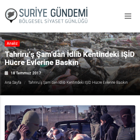
Analiz
Tahriru’ş Şam’dan İdlib Kentindeki IŞİD
Hücre Evlerine Baskın
18 Temmuz 2017
Ana Sayfa
Tahriru’ş Şam’dan İdlib Kentindeki IŞİD Hücre Evlerine Baskın