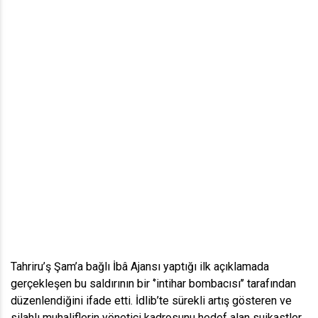
Tahriru’ş Şam’a bağlı İbâ Ajansı yaptığı ilk açıklamada
gerçekleşen bu saldırının bir ‘’intihar bombacısı’’ tarafından
düzenlendiğini ifade etti. İdlib’te sürekli artış gösteren ve
silahlı muhaliflerin yönetici kadrosunu hedef alan suikastler,