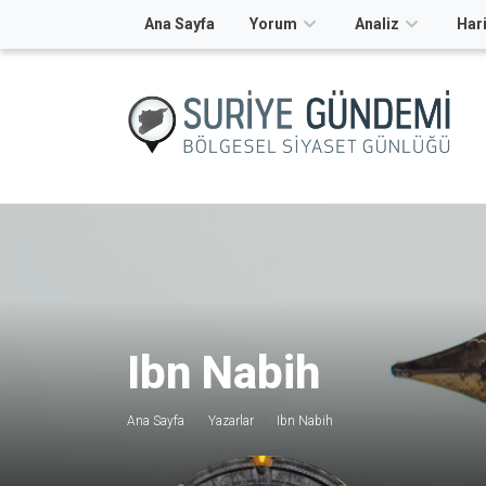
Ana Sayfa
Yorum
Analiz
Hari
Ibn Nabih
Ana Sayfa
Yazarlar
Ibn Nabih