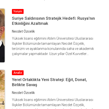
Yorum
Suriye Saldırısının Stratejik Hedefi: Rusya'nın
Etkinliğini Azaltmak
Necdet Özcelik
Yüksek lisans eğitimini Atılım Üniversitesi Uluslararası
İlişkiler Bölümünde tamamlayan Necdet Özçelik,
terörizm ve ayaklanma konularında saha ve akademik
çalışmalar yapmaktadır. Uzun yıllar Özel Kuvvetler
Komutanlığında çalışan Özçelik 2014 yılında Türk Silahlı
Kuvvetlerinden emekli olmuştur. Özçelik, Türk Özel
Kuvvetler Komutanlığı kurs ve eğitimlerine ilave olarak
Analiz
ABD Özel Kuvvetler Kursunu bitirmiş ve NATO Uzun
Yerel Ortaklıkta Yeni Strateji: Eğit, Donat,
Mesafeli Keşif Okulunda da eğitim görmüştür.
Birlikte Savaş
Türkiye’deki terörle mücadeledeki görevlerIe birlikte Irak,
Afganistan ve Kırgızistan gibi devlet dışı silahlı aktörlerin
Necdet Özcelik
şekillendirdiği düşük yoğunluklu çatışma ortamlarında
da harekât, eğitim ve danışmanlık faaliyetlerinde
Yüksek lisans eğitimini Atılım Üniversitesi Uluslararası
bulunmuştur. SETA Vakfında güvenlik ve savunma
İlişkiler Bölümünde tamamlayan Necdet Özçelik,