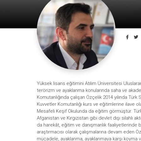
Yüksek lisans eğitimini Atılım Üniversitesi Ulusla
terörizm ve ayaklanma konularında saha ve akadem
Komutanlığında çalışan Özçelik 2014 yılında Türk S
Kuvvetler Komutanlığı kurs ve eğitimlerine ilave 
Mesafeli Keşif Okulunda da eğitim görmüştür. Türki
Afganistan ve Kırgızistan gibi devlet dışı silahlı a
da harekât, eğitim ve danışmanlık faaliyetlerind
araştırmacısı olarak çalışmalarına devam eden Özçe
mücadele, ayaklanma, ayaklanmaya karşı koyma ve de