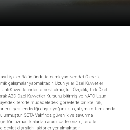
rarası İlişkiler Bölümünde tamamlayan Necdet Özçelik,
ik çalışmalar yapmaktadır. Uzun yıllar Özel Kuvvetler
ilahlı Kuvvetlerinden emekli olmuştur. Özçelik, Türk Özel
olarak ABD Özel Kuvvetler Kursunu bitirmiş ve NATO Uzun
ye’deki terörle mücadeledeki görevlerIe birlikte Irak,
ktörlerin şekillendirdiği düşük yoğunluklu çatışma ortamlarında
e bulunmuştur. SETA Vakfında güvenlik ve savunma
lik’in uzmanlık alanları arasında terörizm, terörle
vlet dışı silahlı aktörler yer almaktadır.