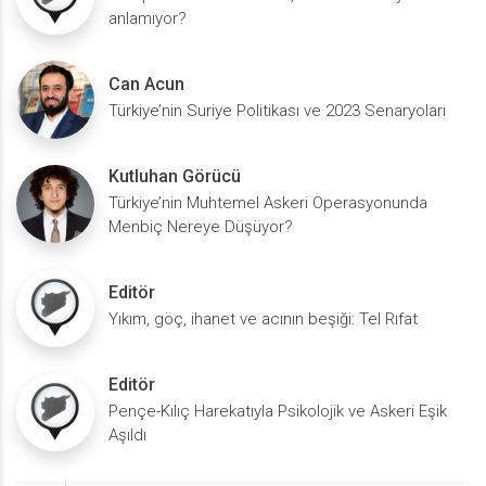
tarafından müzakerelerde istenmeyen isim olmuştur. Emre
anlamıyor?
https://twitter.com/ObaidaHitto/status/1388937941679026186 [5]
Güngör
https://www.jesrpress.com/2019/02/10/علاقة-القاطرجي-وشريكه-
[1]https://www.aa.com.tr/uploads/TempUserFiles/haber%2F2017%2
أبو-دلو-بأزمة-ا/ [6] https://aljanad.net/حوت-التجارة-العابرة-للحدود-
Sayfa 30. [2] https://anarcho-copy.org/free/demokratik-ozerklik-
Can Acun
الإدارة-ال/ [7]
ve-yerinden-yonetim.pdf Sayfa 105. [3] https://anarcho-
https://twitter.com/abdullahawez/status/1388908813076549635
Türkiye’nin Suriye Politikası ve 2023 Senaryoları
copy.org/free/demokratik-ozerklik-ve-yerinden-yonetim.pdf Sayfa
[8] https://xeber24.org/archives/319629 [9]
105. [4] https://anarcho-copy.org/free/demokratik-ozerklik-ve-
https://xeber24.org/archives/320080 [10]
yerinden-yonetim.pdf [5] https://aldarxelil.com/?page_id=586 [6]
Kutluhan Görücü
https://twitter.com/OmerOzkizilcik/status/1388932387447480322
https://www.ft.com/content/555a8194-59eb-11e4-9787-
[11] https://aljanad.net/حوت-التجارة-العابرة-للحدود-الإدارة-ال/ [12]
Türkiye’nin Muhtemel Askeri Operasyonunda
00144feab7de [7] https://aldarxelil.com/?page_id=586 [8]
https://aramme.com/hashtag/17833/ابو-دلو
Menbiç Nereye Düşüyor?
https://aldarxelil.com/?page_id=586 [9] Fehmi taştekin, Rojava
kürtlerin zamanı, sayfa 238 [10]
https://www.voanews.com/middle-east/us-envoys-trip-kobani-
Editör
sparks-tension-between-us-and-turkey
Yıkım, göç, ihanet ve acının beşiği: Tel Rıfat
Editör
Pençe-Kılıç Harekatıyla Psikolojik ve Askeri Eşik
Aşıldı