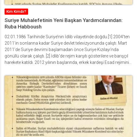
almaktadır. Yapılan 57. genel kurulda Salim el – Muslat Başkanlığı
altında Başkan Yardımcısı seçildi. [1] https://tr.etilaf.org/genel-
Kim Kimdir?
kurul/abdulahad-astifo
Suriye Muhalefetinin Yeni Başkan Yardımcılarından:
Ruba Habboush
02.01.1986 Tarihinde Suriye’nin İdlib vilayetinde doğdu.[1] 2004'ten
2011'in sonlarına kadar Suriye devlet televizyonunda çalıştı. Mart
2011’de Suriye devrimi başlamadan önce Suriye Kızılayı’nda
gönüllü olarak çalıştı. [2] İdlib'de rejim karşıtı gösterilere ve barışçıl
harekete katıldı. 2012 yılının başlarında, erkek kardeşi Esad rejiminin
ordusundan Özgür Suriye Ordusu'na katılmak için kaçtıktan sonra
Suriye'den ayrıldı. Bir yıl boyunca ANB TV Kanalında haber spikeri
ve siyasi program sunuculuğu yaptı. Al-Sharqiya (Al Sharqiya
kanalına geçerek Suriye meselesiyle ilgili bir program ve ardından
Irak Felluce'si ile ilgili bir haber sundu.) TV Channel'da çalıştı ve
Suriye meselelerini ele alan bir programa ev sahipliği yaptı. 2015
yılının başlarında Türkiye'ye yerleşerek Irak Felluce TV kanalında
haber spikeri olarak çalıştı. 2016 yılında Suriye Muhalefet
Koalisyonu'na katıldı. SOC'nin Avrupa ülkelerindeki birçok resmi
ziyaretine ve toplantısına katıldı. Cenevre görüşmelerine Yüksek
Müzakere Komitesi'nin medya danışmanı olarak katıldı. Arap ve