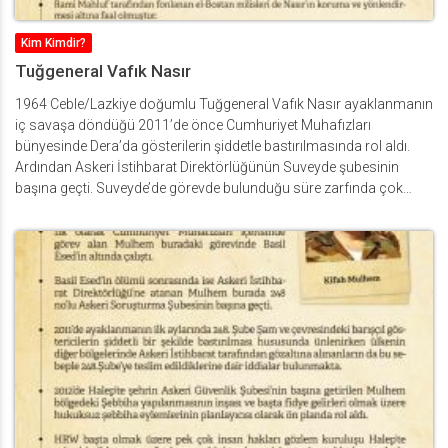
Kim Kimdir?
Tuğgeneral Vafık Nasır
1964 Ceble/Lazkiye doğumlu Tuğgeneral Vafık Nasır ayaklanmanın
iç savaşa döndüğü 2011’de önce Cumhuriyet Muhafızları
bünyesinde Dera’da gösterilerin şiddetle bastırılmasında rol aldı.
Ardından Askeri İstihbarat Direktörlüğünün Suveyde şubesinin
başına geçti. Suveyde’de görevde bulunduğu süre zarfında çok
sayıda adam kaçırma, cinayet ve suikastin azmettiricisi oldu ve
etkisi sebebiyle “Suveyde Valisi” olarak bilindi. HRW tarafından
gerçekleştirilen 2011 tarihli bir soruşturmada Dera’daki hukuksuz
gözaltılar ve işkencelerde önemli paya sahip olduğu vurgulanan
Nasır bu suçlamalara istinaden AB tarafından yaptırımlara hedef
oldu. Suveyde’deki Askeri İstihbarat Direktörlüğü ve devamında
atandığı Güney Bölgesi Askeri Güvenlik Komitesi başkanlığı
görevlerinde Suveyde ve çevresindeki bölgede rejime bağlı milis
güçlerin hukuksuzluklarına arka çıkmıştır. Pek çok hükümlünün
rejim yanlısı milis güçlere katılmak için hapisten salınmasına ön
ayak olan Nasır güney Suriye’deki rejim yanlısı illegal milis yapıların
gelişip büyümesinde önemli rol oynamıştır. Rami Mahluf tarafından