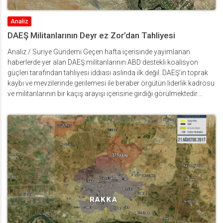
Analiz
DAEŞ Militanlarının Deyr ez Zor’dan Tahliyesi
Analiz / Suriye Gündemi Geçen hafta içerisinde yayımlanan
haberlerde yer alan DAEŞ militanlarının ABD destekli koalisyon
güçleri tarafından tahliyesi iddiası aslında ilk değil. DAEŞ’in toprak
kaybı ve mevzilerinde gerilemesi ile beraber örgütün liderlik kadrosu
ve militanlarının bir kaçış arayışı içerisine girdiği görülmektedir.
Örgütün sözde başkenti Rakka’nın uluslararası koalisyonun
desteğini alan YPG güçleri tarafından kuşatılmasıyla beraber Esed
rejimi ve yanlısı milislerin Deyr ez zor’a kadar ilerlemesi; Suriye’deki
DAEŞ militanlarını sıkıştırmış, Ebu kamal ve Deyr ez zor kırsallarına
doğru dağılmalarına neden olmuştu. Hatta muhalefetin elinde
bulunan İdlib’e kadar geri çekilen birlikler bile olmuştu. Irak’taki
DAEŞ’in durumu Suriye’deki militanlarının durumundan farklı değil.
Irak!ta Musul’u ve Tellafer’i kaybeden DAEŞ militanları başka
bölgelere sığınmaya çalışırken, özellikle yabancı militanların
Peşmerge güçlerine teslim olmayı tercih ettikleri görülmektedir. Bu
kaçış kargaşası sürerken, Suriye ve Irak sahasında bazı DAEŞ
militanlarının helikopterler aracıyla tahliye edildiğine dair bilgiler