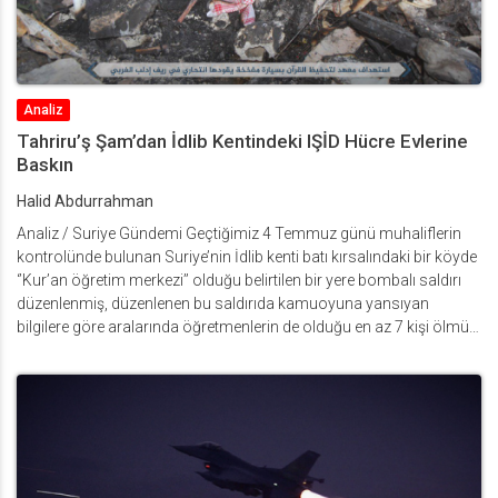
Analiz
Tahriru’ş Şam’dan İdlib Kentindeki IŞİD Hücre Evlerine
Baskın
Halid Abdurrahman
Analiz / Suriye Gündemi Geçtiğimiz 4 Temmuz günü muhaliflerin
kontrolünde bulunan Suriye’nin İdlib kenti batı kırsalındaki bir köyde
‘’Kur’an öğretim merkezi’’ olduğu belirtilen bir yere bombalı saldırı
düzenlenmiş, düzenlenen bu saldırıda kamuoyuna yansıyan
bilgilere göre aralarında öğretmenlerin de olduğu en az 7 kişi ölmüş
ve 20’ye yakın kişi de yaralanmıştı. Tahriru’ş Şam’a bağlı ‘İbâ
Ajansı’nın saldırı sonrası patlamanın gerçekleştiği bölgeden
paylaştığı görsel: Tahriru’ş Şam’a bağlı İbâ Ajansı yaptığı ilk
açıklamada gerçekleşen bu saldırının bir ‘’intihar bombacısı’’
tarafından düzenlendiğini ifade etti. İdlib’te sürekli artış gösteren ve
silahlı muhaliflerin yönetici kadrosunu hedef alan suikastler, EYP ve
canlı bomba saldırıları bölgede ciddi anlamda bir huzursuzluk